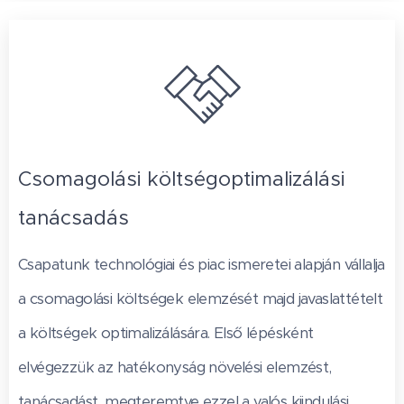
Csomagolási költségoptimalizálási
tanácsadás
Csapatunk technológiai és piac ismeretei alapján vállalja
a csomagolási költségek elemzését majd javaslattételt
a költségek optimalizálására. Első lépésként
elvégezzük az hatékonyság növelési elemzést,
tanácsadást, megteremtve ezzel a valós kiindulási