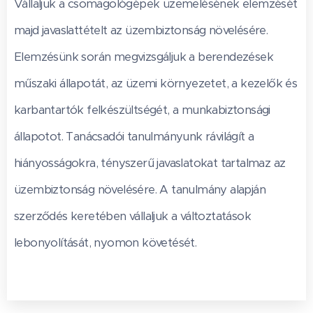
Vállaljuk a csomagológépek üzemelésének elemzését
majd javaslattételt az üzembiztonság növelésére.
Elemzésünk során megvizsgáljuk a berendezések
műszaki állapotát, az üzemi környezetet, a kezelők és
karbantartók felkészültségét, a munkabiztonsági
állapotot. Tanácsadói tanulmányunk rávilágít a
hiányosságokra, tényszerű javaslatokat tartalmaz az
üzembiztonság növelésére. A tanulmány alapján
szerződés keretében vállaljuk a változtatások
lebonyolítását, nyomon követését.