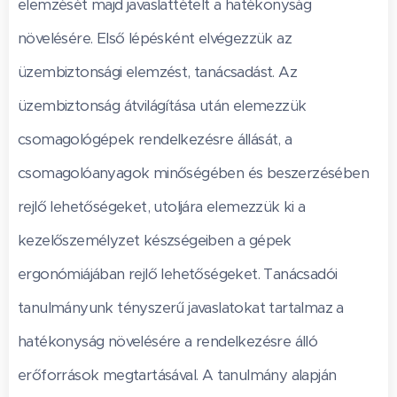
elemzését majd javaslattételt a hatékonyság
növelésére. Első lépésként elvégezzük az
üzembiztonsági elemzést, tanácsadást. Az
üzembiztonság átvilágítása után elemezzük
csomagológépek rendelkezésre állását, a
csomagolóanyagok minőségében és beszerzésében
rejlő lehetőségeket, utoljára elemezzük ki a
kezelőszemélyzet készségeiben a gépek
ergonómiájában rejlő lehetőségeket. Tanácsadói
tanulmányunk tényszerű javaslatokat tartalmaz a
hatékonyság növelésére a rendelkezésre álló
erőforrások megtartásával. A tanulmány alapján